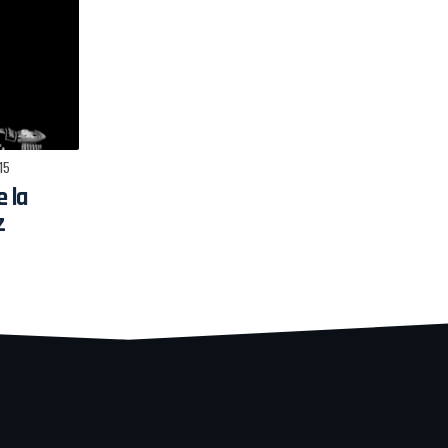
015
e la
z