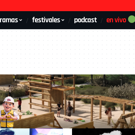
gramas
festivales
podcast
en vivo