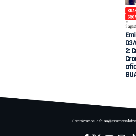
BUA
CRO
3 agos
Emi
03/
2: 
Cro
afía
BU
Contáctanos: cabina@estamosalaire.c