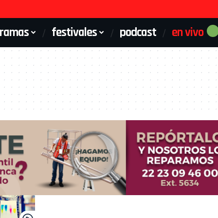
gramas
festivales
podcast
en vivo