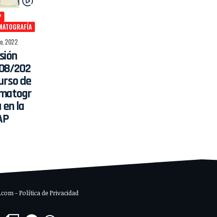
P
MATOGRAFÍA
to, 2022
sión
08/202
Curso de
matogr
 en la
AP
om - Política de Privacidad