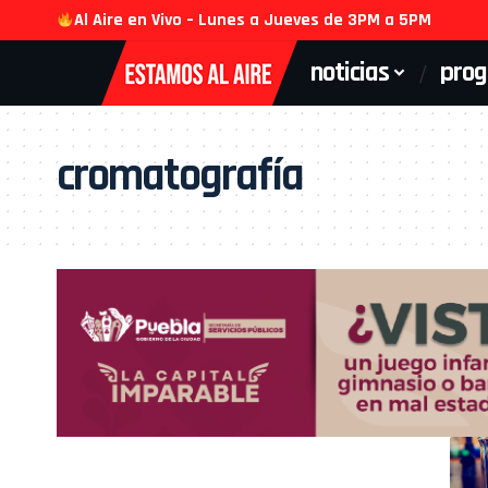
Al Aire en Vivo – Lunes a Jueves de 3PM a 5PM
noticias
pro
cromatografía