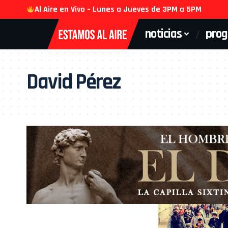
Al Aire en Vivo – Lunes a Jueves de 3PM a 5PM
noticias
pro
David Pérez