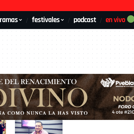
gramas
festivales
podcast
en vivo