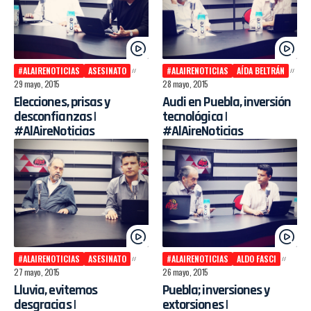
#ALAIRENOTICIAS
ASESINATO
#ALAIRENOTICIAS
AÍDA BELTRÁN
29 mayo, 2015
28 mayo, 2015
Elecciones, prisas y
Audi en Puebla, inversión
desconfianzas |
tecnológica |
#AlAireNoticias
#AlAireNoticias
#ALAIRENOTICIAS
ASESINATO
#ALAIRENOTICIAS
ALDO FASCI
27 mayo, 2015
26 mayo, 2015
Lluvia, evitemos
Puebla; inversiones y
desgracias |
extorsiones |