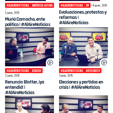
#ALAIRENOTICIAS
AMÉRICA LATINA
#ALAIRENOTICIAS
DF
4 junio, 2015
Evaluaciones, protestas y
5 junio, 2015
reformas |
Murió Camacho, ente
#AlAireNoticias
político | #AlAireNoticias
#ALAIRENOTICIAS
ATAQUE
#ALAIRENOTICIAS
ASESINATO
2 junio, 2015
1 junio, 2015
Renuncia Blatter, ¡ya
Elecciones y partidos en
entendió! |
crisis | #AlAireNoticias
#AlAireNoticias