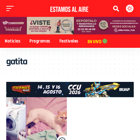
Noticias
Programas
Festivales
EN VIVO
gatita