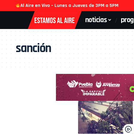
Al Aire en Vivo – Lunes a Jueves de 3PM a 5PM
noticias
pro
sanción