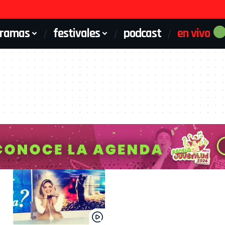
gramas
festivales
podcast
en vivo