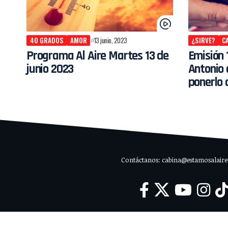
40 GRADOS
AMOR
13 junio, 2023
¿SIRVE?
C
Programa Al Aire Martes 13 de
Emisión 
junio 2023
Antonio 
ponerlo
Contáctanos: cabina@estamosalaire.c