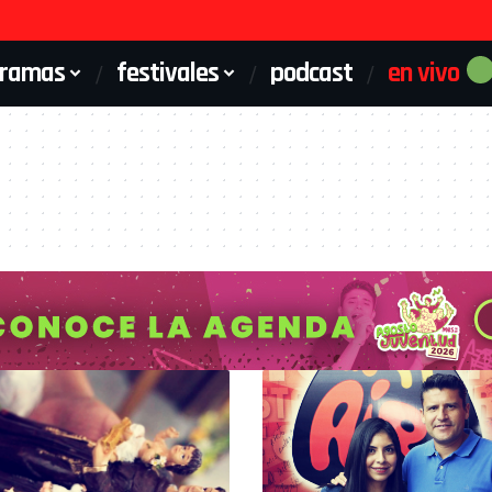
gramas
festivales
podcast
en vivo