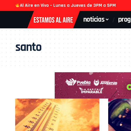
Al Aire en Vivo – Lunes a Jueves de 3PM a 5PM
noticias
pro
santo