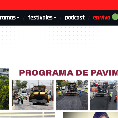
gramas
festivales
podcast
en vivo