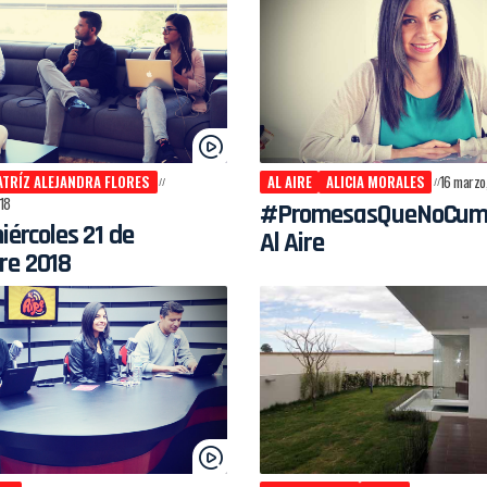
ATRÍZ ALEJANDRA FLORES
AL AIRE
ALICIA MORALES
16 marzo
18
#PromesasQueNoCumpl
miércoles 21 de
Al Aire
re 2018