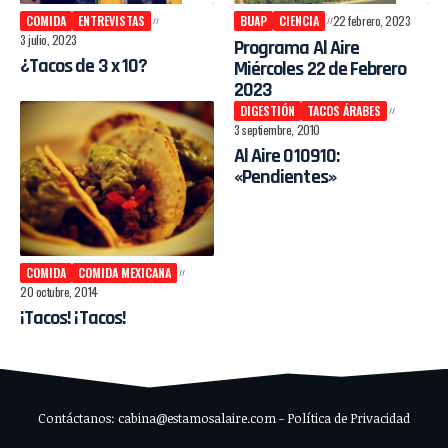
COMIDA
ENTREVISTAS
BUAP
CIENCIA
22 febrero, 2023
3 julio, 2023
Programa Al Aire
¿Tacos de 3 x 10?
Miércoles 22 de Febrero
2023
DIGESTIÓN
TACOS ÁRABES
3 septiembre, 2010
Al Aire 010910:
«Pendientes»
COMIDA
COMIDA MEXICANA
20 octubre, 2014
¡Tacos! ¡Tacos!
Contáctanos: cabina@estamosalaire.com - Política de Privacidad