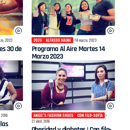
zo, 2023
2026
ALFREDO NAIME
14 marzo, 2023
es 30 de
Programa Al Aire Martes 14
Marzo 2023
o, 2016
ANGIE´S FASHION SHOES
CON FILO-SOFÍA
27 abril, 2016
 las
Obesidad y diabetes | Con filo-