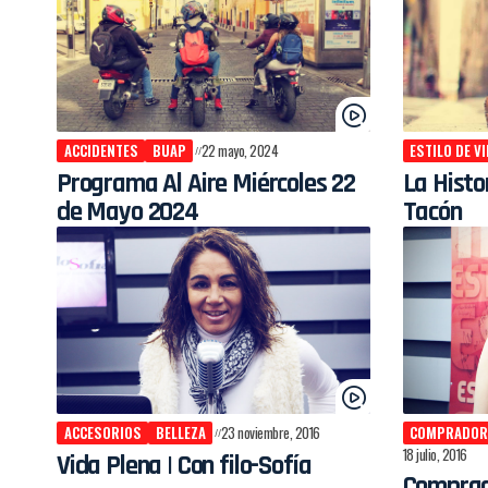
ACCIDENTES
BUAP
22 mayo, 2024
ESTILO DE V
Programa Al Aire Miércoles 22
La Histo
de Mayo 2024
Tacón
ACCESORIOS
BELLEZA
23 noviembre, 2016
COMPRADOR
18 julio, 2016
Vida Plena | Con filo-Sofía
Comprad