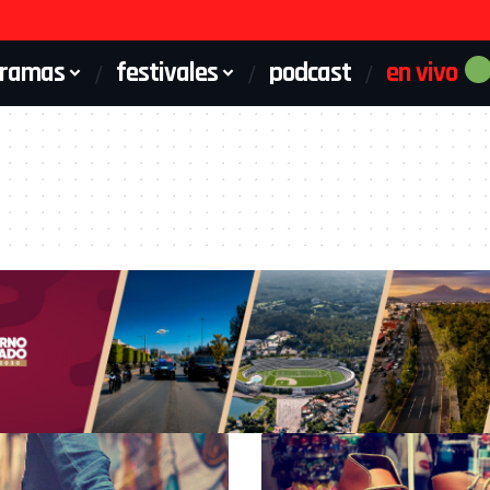
gramas
festivales
podcast
en vivo