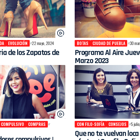
IDA
EVOLUCIÓN
22 mayo, 2024
BOTAS
CIUDAD DE PUEBLA
30 mar
ria de los Zapatos de
Programa Al Aire Juev
Marzo 2023
 COMPULSIVO
COMPRAS
CON FILO-SOFÍA
CONSEJOS
5 juli
Que no te vuelvan loca
ores compulsivos |