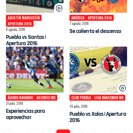
AGUSTÍN MARCHESÍN
AMÉRICA
APERTURA 2016
7 agosto, 2016
APERTURA 2016
8 agosto, 2016
Se calienta el descenso
Puebla vs Santos |
Apertura 2016
ÁLVARO NAVARRO
ASCENSO MX
CLUB PUEBLA
LIGA BANCOMER MX
31 julio, 2016
25 julio, 2016
Experiencias para
Puebla vs Xolos | Apertura
aprovechar
2016