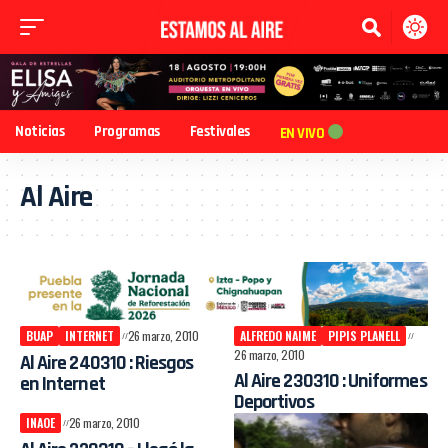
Noticias
Programas
Festivales
EN VIVO
Al Aire
BUAP
INTERNET
26 marzo, 2010
ALFREDO NAIME
PIPIS PLANELL
26 marzo, 2010
Al Aire 240310 : Riesgos
Al Aire 230310 : Uniformes
en Internet
Deportivos
INAOE
26 marzo, 2010