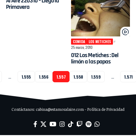
Al Aire 220310 – Llegó la
Primavera
COMIDA
LOS METICHES
25 marzo, 2010
012 Los Metiches : Del
limón a las papas
…
1.555
1.556
1.557
1.558
1.559
…
1.571
Contáctanos: cabina@estamosalaire.com - Política de Privacidad