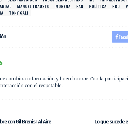
PANDAL
MANUEL FRAUSTO
MORENA
PAN
POLÍTICA
PRD
P
NA
TONY GALI
ión
Face
que combina información y buen humor. Con la participac
interacción con el respetable.
re con Gil Brenis | Al Aire
Lo que sucede e