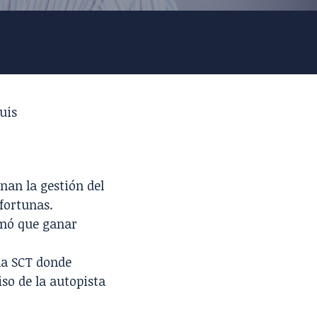
uis
onan la gestión del
 fortunas.
rmó que
ganar
la SCT
donde
iso de la autopista