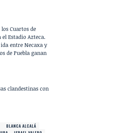
 los Cuartos de
n el
Estadio Azteca
.
 ida entre
Necaxa
y
cos de Puebla ganan
sas clandestinas con
Z
BLANCA ALCALÁ
TURA
ISRAEL VALERO