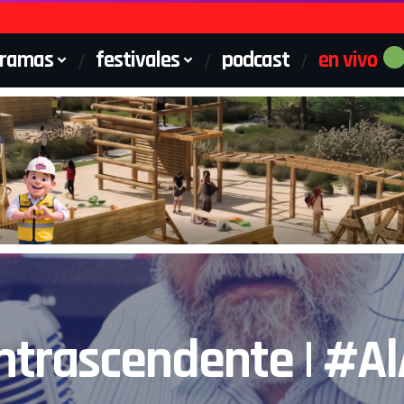
gramas
festivales
podcast
en vivo
trascendente | #Al