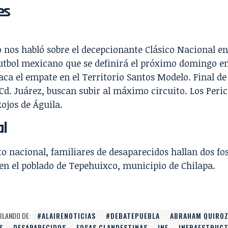
es
o
nos habló sobre el decepcionante Clásico Nacional en
futbol mexicano que se definirá el próximo domingo e
aca el empate en el Territorio Santos Modelo. Final de
Cd. Juárez, buscan subir al máximo circuito. Los Peri
Rojos de Águila.
al
to nacional, familiares de desaparecidos
hallan dos fo
en el poblado de Tepehuixco
, municipio de Chilapa.
BLANDO DE:
#ALAIRENOTICIAS
#DEBATEPUEBLA
ABRAHAM QUIRO
S
DESAPARECIDOS
FOSAS CLANDESTINAS
INE
INFRAESTRUC