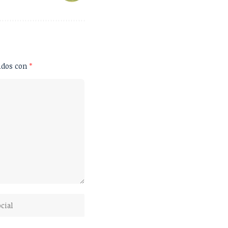
ados con
*