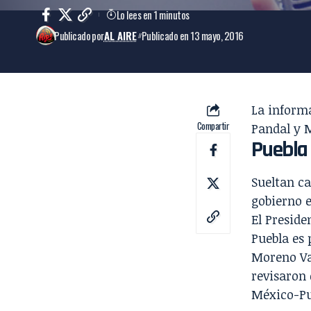
Lo lees en 1 minutos
Publicado por
AL AIRE
Publicado en 13 mayo, 2016
La inform
Compartir
Pandal
y
M
Puebla
Sueltan ca
gobierno e
El Presid
Puebla es 
Moreno Val
revisaron 
México-Pu