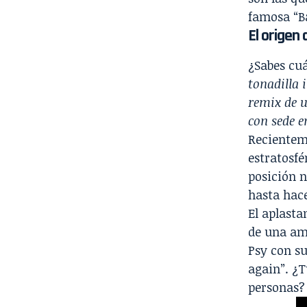
famosa “B
El origen
¿Sabes cuá
tonadilla 
remix de 
con sede e
Recienteme
estratosfé
posición 
hasta hace
El aplasta
de una amp
Psy con s
again”. ¿T
personas?