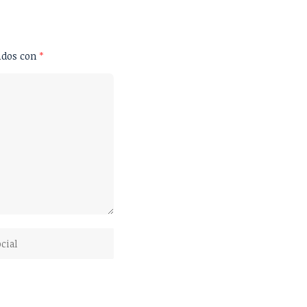
ados con
*