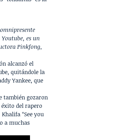
 omnipresente
a Youtube, es un
uctora Pinkfong,
ón alcanzó el
be, quitándole la
Daddy Yankee, que
ue también gozaron
éxito del rapero
 Khalifa “See you
omo a muchas