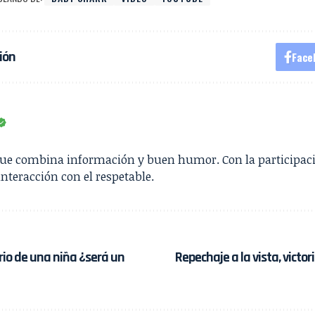
ión
Face
que combina información y buen humor. Con la participac
interacción con el respetable.
io de una niña ¿será un
Repechaje a la vista, victo