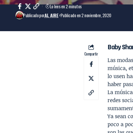
Lo lees en 2 minutos
Publicado por
AL AIRE
Publicado en 2 noviembre, 2020
Baby Shar
Compartir
Las modas 
música, et
lo usen ha
haber pas
La música 
redes soci
sumamente
Ya sean co
poco a po
son las qu