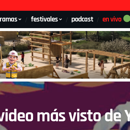
gramas
festivales
podcast
en vivo
 video más visto de