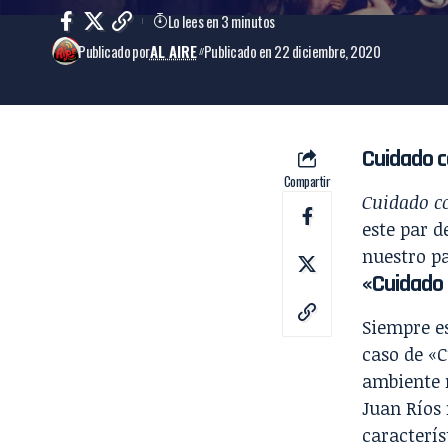
Lo lees en 3 minutos
Publicado por
AL AIRE
Publicado en 22 diciembre, 2020
Cuidado co
Compartir
Cuidado co
este par d
nuestro p
«Cuidado 
Siempre es
caso de «C
ambiente m
Juan Ríos 
caracterís