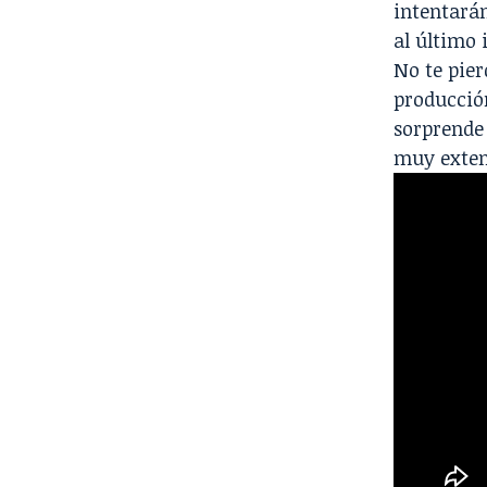
intentará
al último 
No te pier
producció
sorprende
muy extens