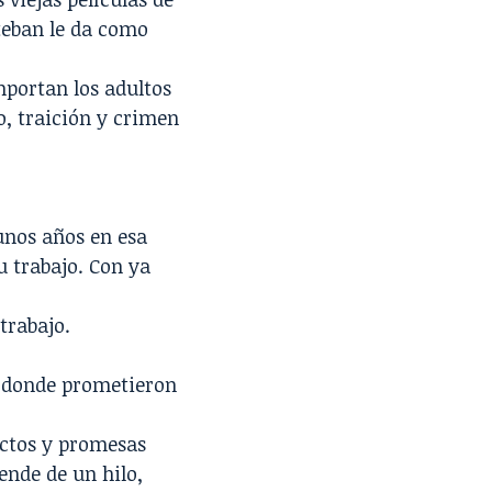
steban le da como
mportan los adultos
o, traición y crimen
unos años en esa
u trabajo. Con ya
trabajo.
l donde prometieron
ictos y promesas
ende de un hilo,