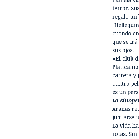
terror. Su
regalo un
“Hellequin
cuando cre
que se irá
sus ojos.
«El club d
Platicamos
carrera y 
cuatro pel
es un pers
La sinops
Aranas reú
jubilarse 
La vida ha
rotas. Sin