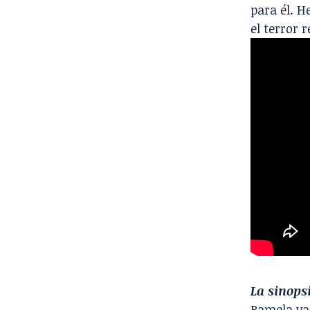
para él. H
el terror 
La sinops
Pamela va 