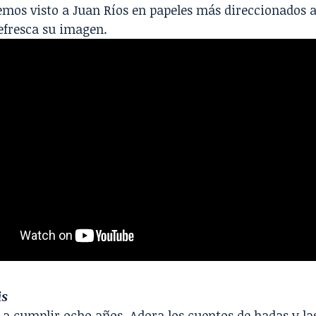
emos visto a Juan Ríos en papeles más direccionados a
refresca su imagen.
is
a cumplir ocho años. Adora los cuentos de hadas y las 