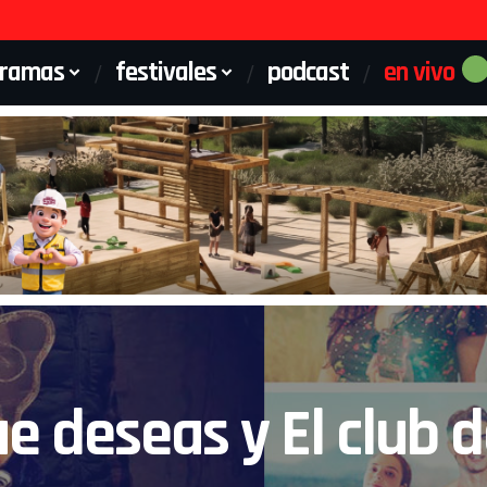
gramas
festivales
podcast
en vivo
e deseas y El club d