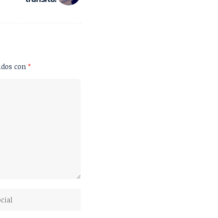
ados con
*