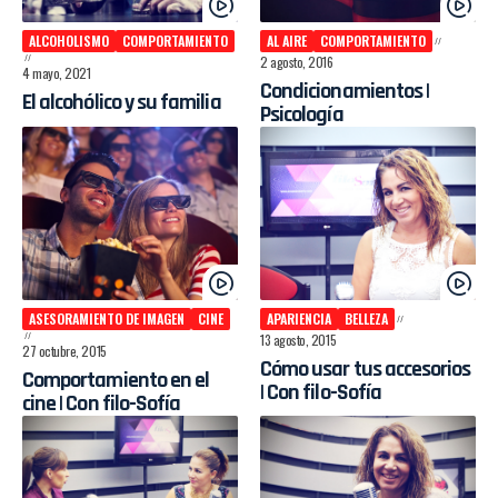
ALCOHOLISMO
COMPORTAMIENTO
AL AIRE
COMPORTAMIENTO
2 agosto, 2016
4 mayo, 2021
Condicionamientos |
El alcohólico y su familia
Psicología
ASESORAMIENTO DE IMAGEN
CINE
APARIENCIA
BELLEZA
13 agosto, 2015
27 octubre, 2015
Cómo usar tus accesorios
Comportamiento en el
| Con filo-Sofía
cine | Con filo-Sofía