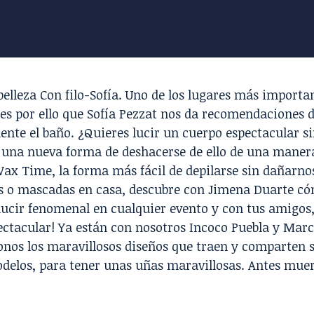
belleza Con filo-Sofía. Uno de los lugares más importan
 es por ello que
Sofía Pezzat
nos da recomendaciones 
nte el baño. ¿Quieres lucir un cuerpo espectacular si
 una nueva forma de deshacerse de ello de una manera
ax Time
, la forma más fácil de depilarse sin dañarnos
 o mascadas en casa, descubre con
Jimena Duarte
cóm
lucir fenomenal en cualquier evento y con tus amigos
ectacular! Ya están con nosotros
Incoco Puebla
y Marc
nos los maravillosos diseños que traen y comparten s
delos, para tener unas uñas maravillosas. Antes muer