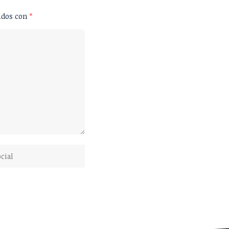
ados con
*