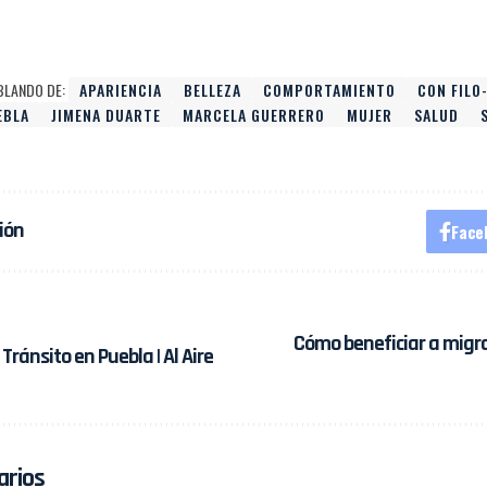
BLANDO DE:
APARIENCIA
BELLEZA
COMPORTAMIENTO
CON FILO
EBLA
JIMENA DUARTE
MARCELA GUERRERO
MUJER
SALUD
ión
Face
Cómo beneficiar a migra
ránsito en Puebla | Al Aire
arios