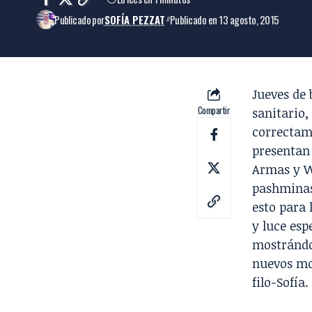
Publicado por
SOFÍA PEZZAT
Publicado en 13 agosto, 2015
Jueves de 
Compartir
sanitario,
correctame
presentan
Armas y
W
pashminas
esto para 
y luce esp
mostrándo
nuevos mo
filo-Sofía.