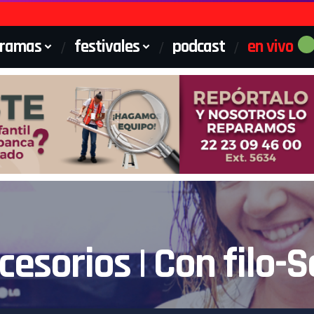
gramas
festivales
podcast
en vivo
esorios | Con filo-S