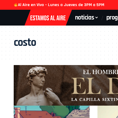
Al Aire en Vivo – Lunes a Jueves de 3PM a 5PM
noticias
pro
costo