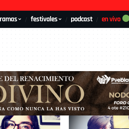
gramas
festivales
podcast
en vivo