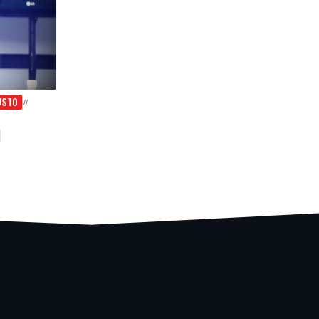
USTO
l