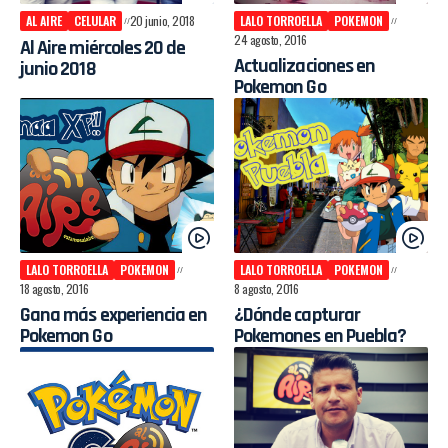
AL AIRE
CELULAR
20 junio, 2018
LALO TORROELLA
POKEMON
24 agosto, 2016
Al Aire miércoles 20 de
Actualizaciones en
junio 2018
Pokemon Go
LALO TORROELLA
POKEMON
LALO TORROELLA
POKEMON
18 agosto, 2016
8 agosto, 2016
Gana más experiencia en
¿Dónde capturar
Pokemon Go
Pokemones en Puebla?