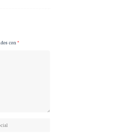
ados con
*