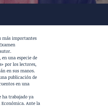
res más importantes
 «Examen
autor.
 en una especie de
» por los lectores,
drán en sus manos.
 una publicación de
cuentos en una
e ha trabajado ya
a Económica. Ante la