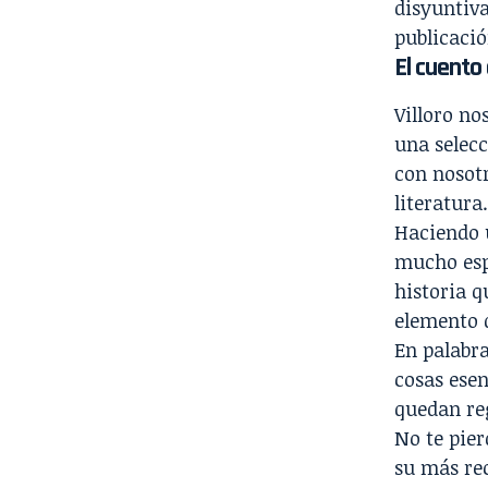
disyuntiva
publicació
El cuento
Villoro no
una selec
con nosotr
literatura.
Haciendo u
mucho espa
historia q
elemento q
En palabra
cosas esen
quedan reg
No te pier
su más rec