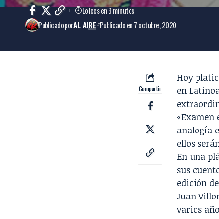
Lo lees en 3 minutos
Publicado por
AL AIRE
Publicado en 7 octubre, 2020
Hoy platic
Compartir
en Latino
extraordin
«Examen ex
analogía e
ellos será
En una plá
sus cuent
edición de
Juan Villo
varios año