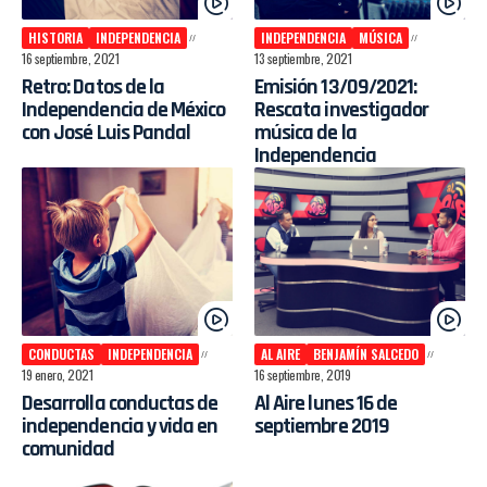
HISTORIA
INDEPENDENCIA
INDEPENDENCIA
MÚSICA
16 septiembre, 2021
13 septiembre, 2021
Retro: Datos de la
Emisión 13/09/2021:
Independencia de México
Rescata investigador
con José Luis Pandal
música de la
Independencia
CONDUCTAS
INDEPENDENCIA
AL AIRE
BENJAMÍN SALCEDO
19 enero, 2021
16 septiembre, 2019
Desarrolla conductas de
Al Aire lunes 16 de
independencia y vida en
septiembre 2019
comunidad