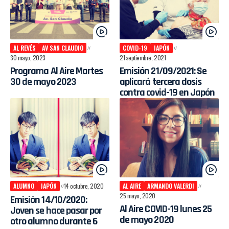
AL REVÉS
AV SAN CLAUDIO
COVID-19
JAPÓN
30 mayo, 2023
21 septiembre, 2021
Programa Al Aire Martes
Emisión 21/09/2021: Se
30 de mayo 2023
aplicará tercera dosis
contra covid-19 en Japón
ALUMNO
JAPÓN
14 octubre, 2020
AL AIRE
ARMANDO VALERDI
25 mayo, 2020
Emisión 14/10/2020:
Al Aire COVID-19 lunes 25
Joven se hace pasar por
de mayo 2020
otro alumno durante 6