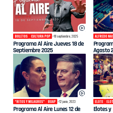
BOLETOS
CULTURA POP
18 septiembre, 2025
ALFREDO NA
Programa Al Aire Jueves 18 de
Programa
Septiembre 2025
Agosto 
“RITOS Y MILAGROS”
BUAP
12 junio, 2023
ELOTE
ELO
Programa Al Aire Lunes 12 de
Elotes y