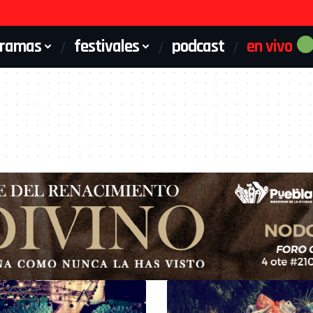
gramas
festivales
podcast
en vivo