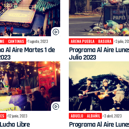
IME
CANTINAS
1 agosto, 2023
ARENA PUEBLA
BASURA
3 julio, 2
 Al Aire Martes 1 de
Programa Al Aire Lune
2023
Julio 2023
TES
12 junio, 2023
ABUELO
ALBAÑIL
3 abril, 2023
 Lucha Libre
Programa Al Aire Lune